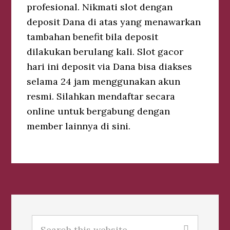
profesional. Nikmati slot dengan
deposit Dana di atas yang menawarkan
tambahan benefit bila deposit
dilakukan berulang kali.
Slot gacor
hari ini deposit via Dana bisa diakses
selama 24 jam menggunakan akun
resmi. Silahkan mendaftar secara
online untuk bergabung dengan
member lainnya di sini.
Primary
Sidebar
Search