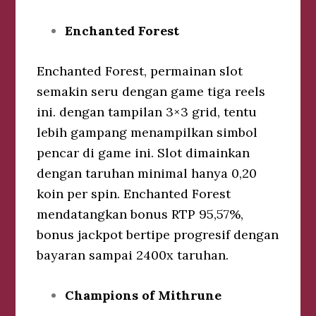
Enchanted Forest
Enchanted Forest, permainan slot
semakin seru dengan game tiga reels
ini. dengan tampilan 3×3 grid, tentu
lebih gampang menampilkan simbol
pencar di game ini. Slot dimainkan
dengan taruhan minimal hanya 0,20
koin per spin. Enchanted Forest
mendatangkan bonus RTP 95,57%,
bonus jackpot bertipe progresif dengan
bayaran sampai 2400x taruhan.
Champions of Mithrune