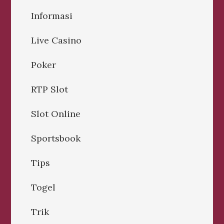
Informasi
Live Casino
Poker
RTP Slot
Slot Online
Sportsbook
Tips
Togel
Trik