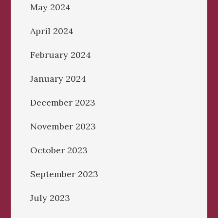
May 2024
April 2024
February 2024
January 2024
December 2023
November 2023
October 2023
September 2023
July 2023