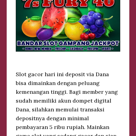
Slot gacor hari ini deposit via Dana
bisa dimainkan dengan peluang
kemenangan tinggi. Bagi member yang
sudah memiliki akun dompet digital
Dana, silahkan memulai transaksi
depositnya dengan minimal
pembayaran 5 ribu rupiah. Mainkan
game slot yang sedang gacor dan siap