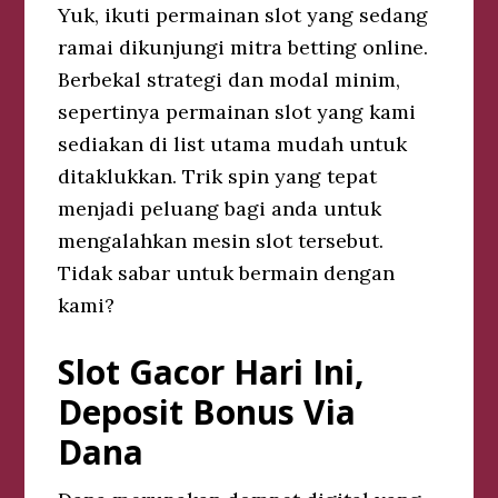
Yuk, ikuti permainan slot yang sedang
ramai dikunjungi mitra betting online.
Berbekal strategi dan modal minim,
sepertinya permainan slot yang kami
sediakan di list utama mudah untuk
ditaklukkan. Trik spin yang tepat
menjadi peluang bagi anda untuk
mengalahkan mesin slot tersebut.
Tidak sabar untuk bermain dengan
kami?
Slot Gacor Hari Ini,
Deposit Bonus Via
Dana