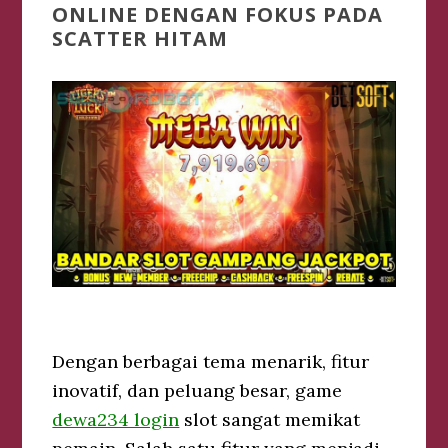
ONLINE DENGAN FOKUS PADA
SCATTER HITAM
Dengan berbagai tema menarik, fitur
inovatif, dan peluang besar, game
dewa234 login
slot sangat memikat