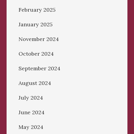
February 2025
January 2025
November 2024
October 2024
September 2024
August 2024
July 2024
June 2024
May 2024