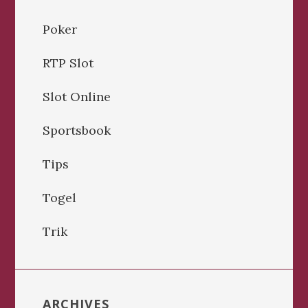
Poker
RTP Slot
Slot Online
Sportsbook
Tips
Togel
Trik
ARCHIVES