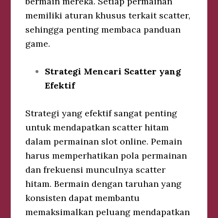
bermain mereka. Setiap permainan
memiliki aturan khusus terkait scatter,
sehingga penting membaca panduan
game.
Strategi Mencari Scatter yang
Efektif
Strategi yang efektif sangat penting
untuk mendapatkan scatter hitam
dalam permainan slot online. Pemain
harus memperhatikan pola permainan
dan frekuensi munculnya scatter
hitam.
Bermain dengan taruhan yang
konsisten dapat membantu
memaksimalkan peluang mendapatkan