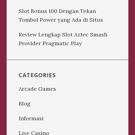
Slot Bonus 100 Dengan Tekan
Tombol Power yang Ada di Situs
Review Lengkap Slot Aztec Smash
Provider Pragmatic Play
CATEGORIES
Arcade Games
Blog
Informasi
Live Casino