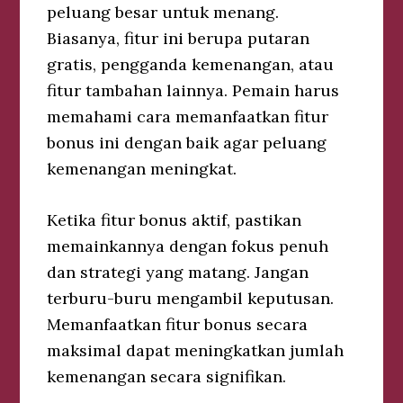
peluang besar untuk menang.
Biasanya, fitur ini berupa putaran
gratis, pengganda kemenangan, atau
fitur tambahan lainnya.
Pemain harus
memahami cara memanfaatkan fitur
bonus ini dengan baik agar peluang
kemenangan meningkat.
Ketika fitur bonus aktif, pastikan
memainkannya dengan fokus penuh
dan strategi yang matang. Jangan
terburu-buru mengambil keputusan.
Memanfaatkan fitur bonus secara
maksimal dapat meningkatkan jumlah
kemenangan secara signifikan.