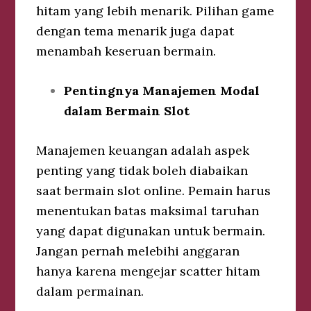
hitam yang lebih menarik. Pilihan game
dengan tema menarik juga dapat
menambah keseruan bermain.
Pentingnya Manajemen Modal
dalam Bermain Slot
Manajemen keuangan adalah aspek
penting yang tidak boleh diabaikan
saat bermain slot online. Pemain harus
menentukan batas maksimal taruhan
yang dapat digunakan untuk bermain.
Jangan pernah melebihi anggaran
hanya karena mengejar scatter hitam
dalam permainan.