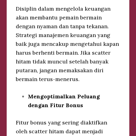
Disiplin dalam mengelola keuangan
akan membantu pemain bermain
dengan nyaman dan tanpa tekanan.
Strategi manajemen keuangan yang
baik juga mencakup mengetahui kapan
harus berhenti bermain. Jika scatter
hitam tidak muncul setelah banyak
putaran, jangan memaksakan diri
bermain terus-menerus.
Mengoptimalkan Peluang
dengan Fitur Bonus
Fitur bonus yang sering diaktifkan
oleh scatter hitam dapat menjadi