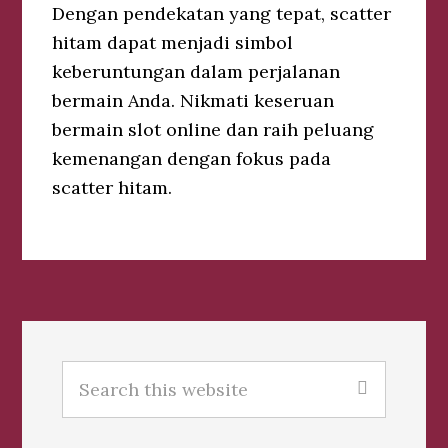
Dengan pendekatan yang tepat, scatter
hitam dapat menjadi simbol
keberuntungan dalam perjalanan
bermain Anda. Nikmati keseruan
bermain slot online dan raih peluang
kemenangan dengan fokus pada
scatter hitam.
Primary
Sidebar
Search
this
website