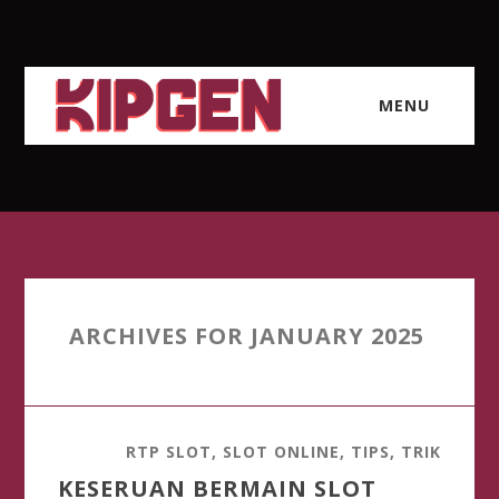
Skip
Skip
to
to
main
primary
content
sidebar
MENU
ARCHIVES FOR JANUARY 2025
RTP SLOT
,
SLOT ONLINE
,
TIPS
,
TRIK
KESERUAN BERMAIN SLOT