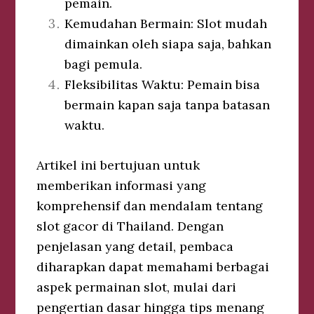
pemain.
Kemudahan Bermain: Slot mudah
dimainkan oleh siapa saja, bahkan
bagi pemula.
Fleksibilitas Waktu: Pemain bisa
bermain kapan saja tanpa batasan
waktu.
Artikel ini bertujuan untuk
memberikan informasi yang
komprehensif dan mendalam tentang
slot gacor di Thailand. Dengan
penjelasan yang detail, pembaca
diharapkan dapat memahami berbagai
aspek permainan slot, mulai dari
pengertian dasar hingga tips menang