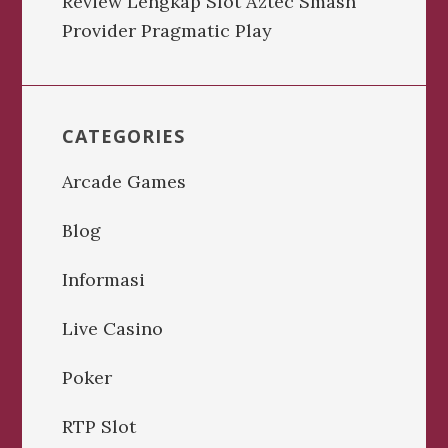
Review Lengkap Slot Aztec Smash
Provider Pragmatic Play
CATEGORIES
Arcade Games
Blog
Informasi
Live Casino
Poker
RTP Slot