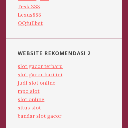
Tesla338
Lexus888
QQfullbet
WEBSITE REKOMENDASI 2
slot gacor terbaru
slot gacor hari ini
judi slot online
mpo slot
slot online
situs slot
bandar slot gacor