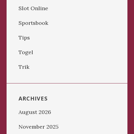
Slot Online
Sportsbook
Tips
Togel
Trik
ARCHIVES
August 2026
November 2025