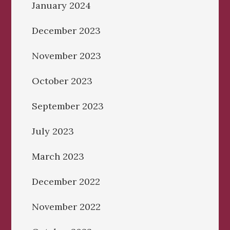
January 2024
December 2023
November 2023
October 2023
September 2023
July 2023
March 2023
December 2022
November 2022