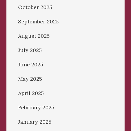
October 2025
September 2025
August 2025
July 2025
June 2025
May 2025
April 2025
February 2025
January 2025