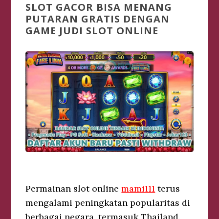
SLOT GACOR BISA MENANG
PUTARAN GRATIS DENGAN
GAME JUDI SLOT ONLINE
Permainan slot online
mami111
terus
mengalami peningkatan popularitas di
berbagai negara, termasuk Thailand.