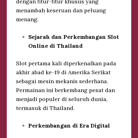
dengan fitur-fitur khusus yang
menambah keseruan dan peluang
menang.
Sejarah dan Perkembangan Slot
Online di Thailand
Slot pertama kali diperkenalkan pada
akhir abad ke-19 di Amerika Serikat
sebagai mesin mekanis sederhana.
Permainan ini berkembang pesat dan
menjadi populer di seluruh dunia,
termasuk di Thailand.
Perkembangan di Era Digital