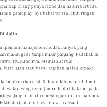
rena tiap orang punya ritme dan naluri berbeda.
jamin gameplay-nya bakal terasa lebih ringan,
e.
Disiplin
pain pemain manajemen modal. Banyak yang
an makin gede tanpa mikir panjang. Padahal, di
kontrol itu kuncinya.
Mainlah sesuai
buat jajan atau bayar tagihan malah kepake.
ekalahan tiap sesi. Kalau udah nyentuh limit,
 di waktu yang tepat justru lebih bijak daripada
ntinya, jangan biarin emosi ngatur cara mainmu.
efektif daripada terbawa euforia sesaat.