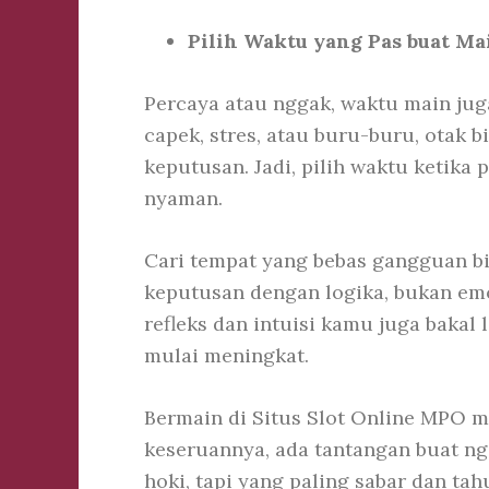
Pilih Waktu yang Pas buat M
Percaya atau nggak, waktu main jug
capek, stres, atau buru-buru, otak 
keputusan. Jadi, pilih waktu ketika 
nyaman.
Cari tempat yang bebas gangguan bi
keputusan dengan logika, bukan emo
refleks dan intuisi kamu juga bakal 
mulai meningkat.
Bermain di Situs Slot Online MPO me
keseruannya, ada tantangan buat nga
hoki, tapi yang paling sabar dan ta