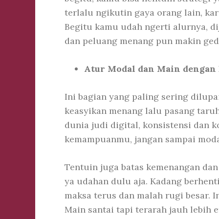
terlalu ngikutin gaya orang lain, ka
Begitu kamu udah ngerti alurnya, di
dan peluang menang pun makin ged
Atur Modal dan Main dengan 
Ini bagian yang paling sering dilu
keasyikan menang lalu pasang taruh
dunia judi digital, konsistensi dan 
kemampuanmu, jangan sampai modal 
Tentuin juga batas kemenangan dan k
ya udahan dulu aja. Kadang berhenti
maksa terus dan malah rugi besar.
I
Main santai tapi terarah jauh lebih 