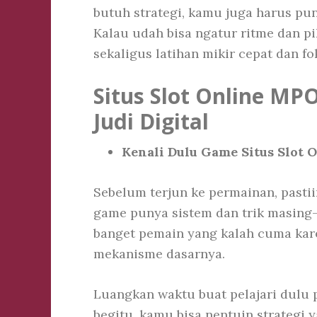
butuh strategi, kamu juga harus pu
Kalau udah bisa ngatur ritme dan pi
sekaligus latihan mikir cepat dan fo
Situs Slot Online MP
Judi Digital
Kenali Dulu Game Situs Slot
Sebelum terjun ke permainan, pasti
game punya sistem dan trik masing-m
banget pemain yang kalah cuma kar
mekanisme dasarnya.
Luangkan waktu buat pelajari dulu p
begitu, kamu bisa nentuin strategi