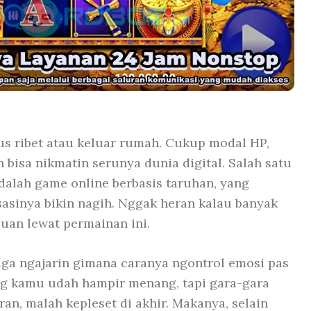
s ribet atau keluar rumah. Cukup modal HP,
 bisa nikmatin serunya dunia digital. Salah satu
dalah game online berbasis taruhan, yang
asinya bikin nagih.
Nggak heran kalau banyak
 cuan lewat permainan ini.
ga ngajarin gimana caranya ngontrol emosi pas
ng kamu udah hampir menang, tapi gara-gara
ran, malah kepleset di akhir. Makanya, selain