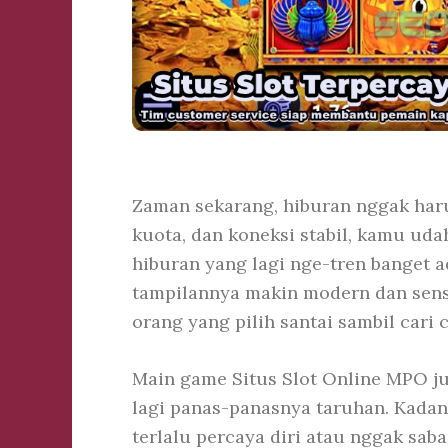
Zaman sekarang, hiburan nggak haru
kuota, dan koneksi stabil, kamu udah
hiburan yang lagi nge-tren banget a
tampilannya makin modern dan sens
orang yang pilih santai sambil cari
Main game Situs Slot Online MPO ju
lagi panas-panasnya taruhan. Kada
terlalu percaya diri atau nggak saba