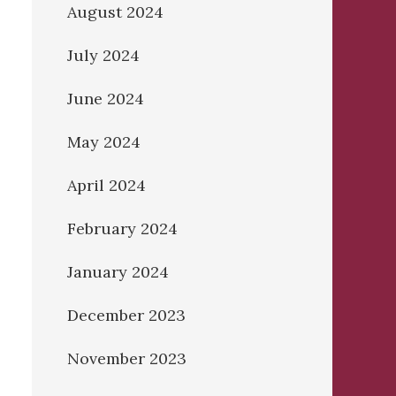
August 2024
July 2024
June 2024
May 2024
April 2024
February 2024
January 2024
December 2023
November 2023