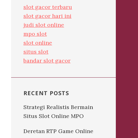
slot gacor terbaru
slot gacor hari ini
judi slot online
mpo slot
slot online
situs slot
bandar slot gacor
RECENT POSTS
Strategi Realistis Bermain
Situs Slot Online MPO
Deretan RTP Game Online