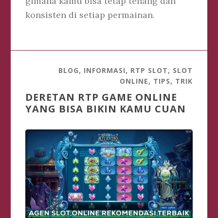
gimana kamu bisa tetap tenang dan
konsisten di setiap permainan.
BLOG
,
INFORMASI
,
RTP SLOT
,
SLOT
ONLINE
,
TIPS
,
TRIK
DERETAN RTP GAME ONLINE
YANG BISA BIKIN KAMU CUAN