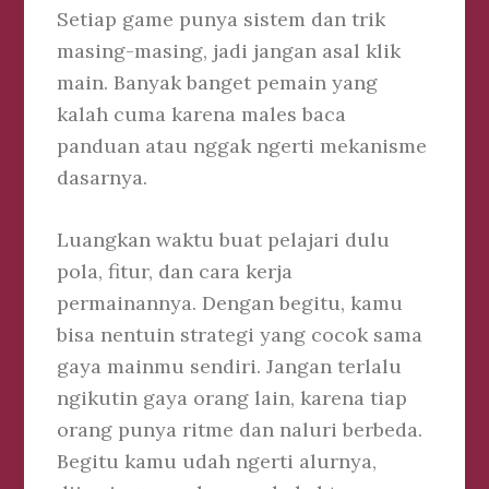
Setiap game punya sistem dan trik
masing-masing, jadi jangan asal klik
main. Banyak banget pemain yang
kalah cuma karena males baca
panduan atau nggak ngerti mekanisme
dasarnya.
Luangkan waktu buat pelajari dulu
pola, fitur, dan cara kerja
permainannya. Dengan begitu, kamu
bisa nentuin strategi yang cocok sama
gaya mainmu sendiri. Jangan terlalu
ngikutin gaya orang lain, karena tiap
orang punya ritme dan naluri berbeda.
Begitu kamu udah ngerti alurnya,