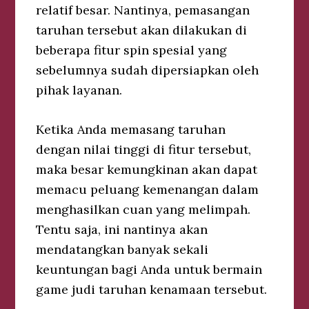
relatif besar. Nantinya, pemasangan
taruhan tersebut akan dilakukan di
beberapa fitur spin spesial yang
sebelumnya sudah dipersiapkan oleh
pihak layanan.
Ketika Anda memasang taruhan
dengan nilai tinggi di fitur tersebut,
maka besar kemungkinan akan dapat
memacu peluang kemenangan dalam
menghasilkan cuan yang melimpah.
Tentu saja, ini nantinya akan
mendatangkan banyak sekali
keuntungan bagi Anda untuk bermain
game judi taruhan kenamaan tersebut.