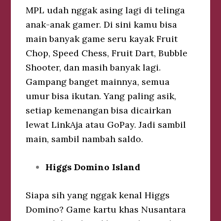
MPL udah nggak asing lagi di telinga
anak-anak gamer. Di sini kamu bisa
main banyak game seru kayak Fruit
Chop, Speed Chess, Fruit Dart, Bubble
Shooter, dan masih banyak lagi.
Gampang banget mainnya, semua
umur bisa ikutan. Yang paling asik,
setiap kemenangan bisa dicairkan
lewat LinkAja atau GoPay. Jadi sambil
main, sambil nambah saldo.
Higgs Domino Island
Siapa sih yang nggak kenal Higgs
Domino? Game kartu khas Nusantara