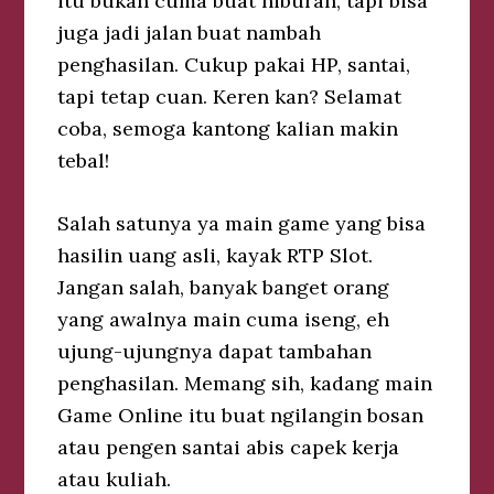
itu bukan cuma buat hiburan, tapi bisa
juga jadi jalan buat nambah
penghasilan. Cukup pakai HP, santai,
tapi tetap cuan. Keren kan? Selamat
coba, semoga kantong kalian makin
tebal!
Salah satunya ya main game yang bisa
hasilin uang asli, kayak RTP Slot.
Jangan salah, banyak banget orang
yang awalnya main cuma iseng, eh
ujung-ujungnya dapat tambahan
penghasilan. Memang sih, kadang main
Game Online itu buat ngilangin bosan
atau pengen santai abis capek kerja
atau kuliah.