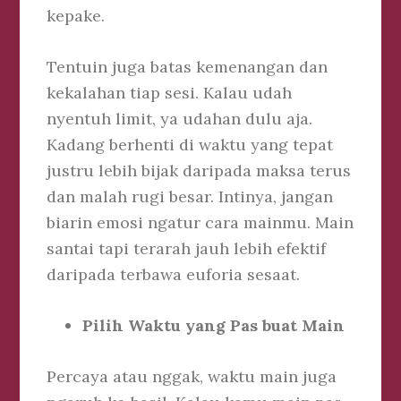
kepake.
Tentuin juga batas kemenangan dan
kekalahan tiap sesi. Kalau udah
nyentuh limit, ya udahan dulu aja.
Kadang berhenti di waktu yang tepat
justru lebih bijak daripada maksa terus
dan malah rugi besar.
Intinya, jangan
biarin emosi ngatur cara mainmu. Main
santai tapi terarah jauh lebih efektif
daripada terbawa euforia sesaat.
Pilih Waktu yang Pas buat Main
Percaya atau nggak, waktu main juga