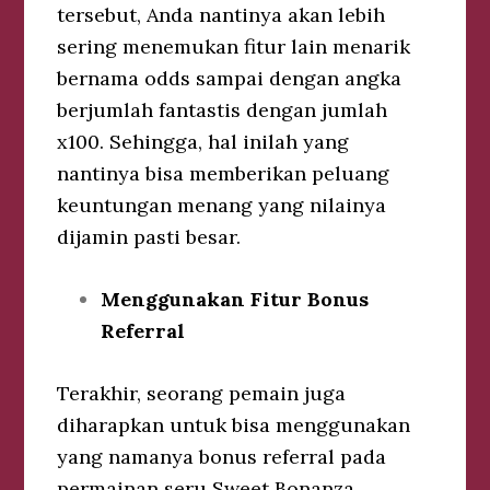
tersebut, Anda nantinya akan lebih
sering menemukan fitur lain menarik
bernama odds sampai dengan angka
berjumlah fantastis dengan jumlah
x100. Sehingga, hal inilah yang
nantinya bisa memberikan peluang
keuntungan menang yang nilainya
dijamin pasti besar.
Menggunakan Fitur Bonus
Referral
Terakhir, seorang pemain juga
diharapkan untuk bisa menggunakan
yang namanya bonus referral pada
permainan seru Sweet Bonanza