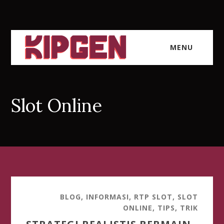
Skip
Skip
to
to
main
primary
content
sidebar
MENU
Slot Online
BLOG
,
INFORMASI
,
RTP SLOT
,
SLOT
ONLINE
,
TIPS
,
TRIK