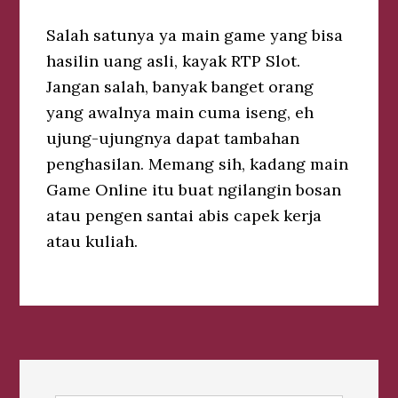
Salah satunya ya main game yang bisa
hasilin uang asli, kayak RTP Slot.
Jangan salah, banyak banget orang
yang awalnya main cuma iseng, eh
ujung-ujungnya dapat tambahan
penghasilan. Memang sih, kadang main
Game Online itu buat ngilangin bosan
atau pengen santai abis capek kerja
atau kuliah.
Primary