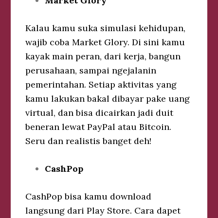
Market Glory
Kalau kamu suka simulasi kehidupan,
wajib coba Market Glory. Di sini kamu
kayak main peran, dari kerja, bangun
perusahaan, sampai ngejalanin
pemerintahan. Setiap aktivitas yang
kamu lakukan bakal dibayar pake uang
virtual, dan bisa dicairkan jadi duit
beneran lewat PayPal atau Bitcoin.
Seru dan realistis banget deh!
CashPop
CashPop bisa kamu download
langsung dari Play Store. Cara dapet