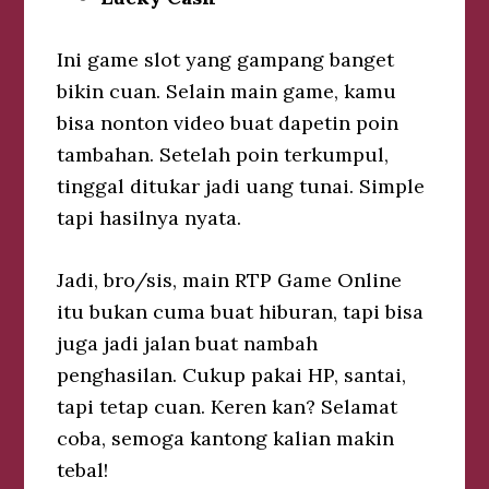
Ini game slot yang gampang banget
bikin cuan. Selain main game, kamu
bisa nonton video buat dapetin poin
tambahan. Setelah poin terkumpul,
tinggal ditukar jadi uang tunai. Simple
tapi hasilnya nyata.
Jadi, bro/sis, main RTP Game Online
itu bukan cuma buat hiburan, tapi bisa
juga jadi jalan buat nambah
penghasilan. Cukup pakai HP, santai,
tapi tetap cuan. Keren kan? Selamat
coba, semoga kantong kalian makin
tebal!