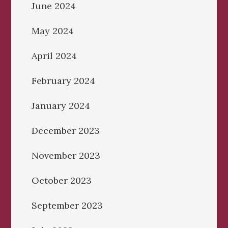
June 2024
May 2024
April 2024
February 2024
January 2024
December 2023
November 2023
October 2023
September 2023