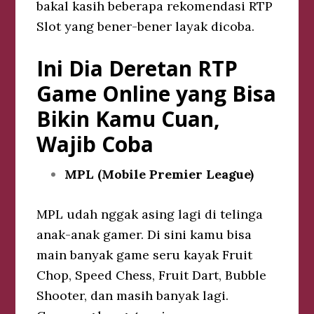
bakal kasih beberapa rekomendasi RTP
Slot yang bener-bener layak dicoba.
Ini Dia Deretan RTP
Game Online yang Bisa
Bikin Kamu Cuan,
Wajib Coba
MPL (Mobile Premier League)
MPL udah nggak asing lagi di telinga
anak-anak gamer. Di sini kamu bisa
main banyak game seru kayak Fruit
Chop, Speed Chess, Fruit Dart, Bubble
Shooter, dan masih banyak lagi.