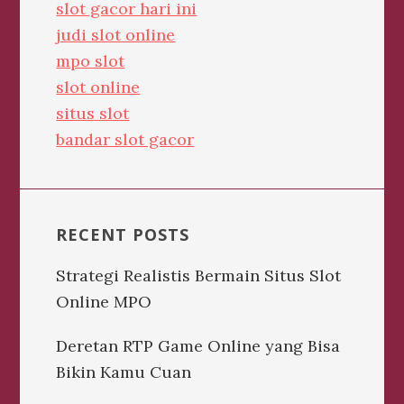
slot gacor hari ini
judi slot online
mpo slot
slot online
situs slot
bandar slot gacor
RECENT POSTS
Strategi Realistis Bermain Situs Slot
Online MPO
Deretan RTP Game Online yang Bisa
Bikin Kamu Cuan