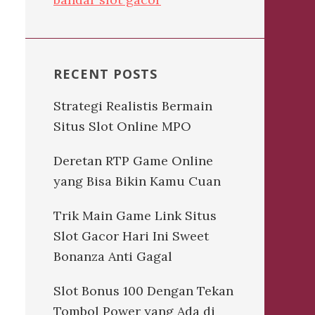
RECENT POSTS
Strategi Realistis Bermain
Situs Slot Online MPO
Deretan RTP Game Online
yang Bisa Bikin Kamu Cuan
Trik Main Game Link Situs
Slot Gacor Hari Ini Sweet
Bonanza Anti Gagal
Slot Bonus 100 Dengan Tekan
Tombol Power yang Ada di