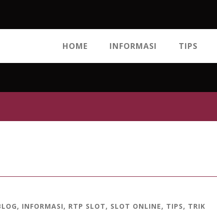
HOME
INFORMASI
TIPS
BLOG
,
INFORMASI
,
RTP SLOT
,
SLOT ONLINE
,
TIPS
,
TRIK