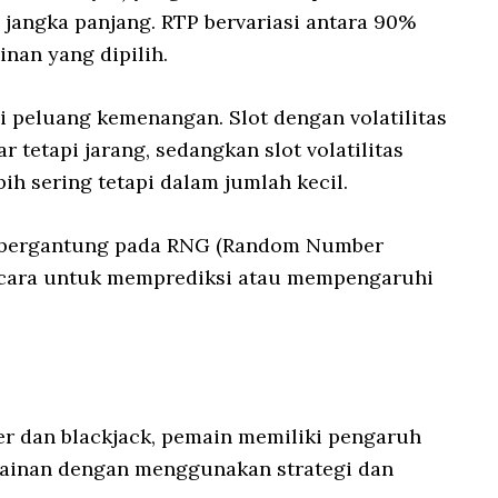
jangka panjang. RTP bervariasi antara 90%
nan yang dipilih.
i peluang kemenangan. Slot dengan volatilitas
tetapi jarang, sedangkan slot volatilitas
 sering tetapi dalam jumlah kecil.
 bergantung pada RNG (Random Number
a cara untuk memprediksi atau mempengaruhi
er dan blackjack, pemain memiliki pengaruh
rmainan dengan menggunakan strategi dan