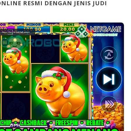
NLINE RESMI DENGAN JENIS JUDI