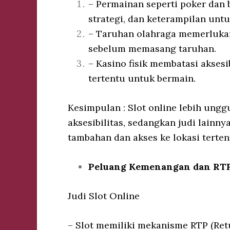
– Permainan seperti poker da
strategi, dan keterampilan un
– Taruhan olahraga memerlukan a
sebelum memasang taruhan.
– Kasino fisik membatasi aksesi
tertentu untuk bermain.
Kesimpulan : Slot online lebih ung
aksesibilitas, sedangkan judi lainn
tambahan dan akses ke lokasi terten
Peluang Kemenangan dan RT
Judi Slot Online
– Slot memiliki mekanisme RTP (Ret