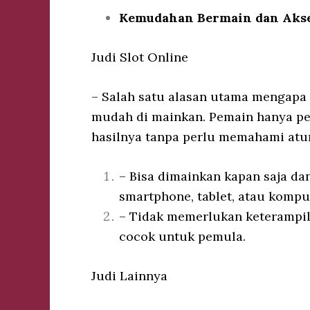
Kemudahan Bermain dan Aksesi
Judi Slot Online
– Salah satu alasan utama mengapa 
mudah di mainkan. Pemain hanya p
hasilnya tanpa perlu memahami atu
– Bisa dimainkan kapan saja dan
smartphone, tablet, atau kompu
– Tidak memerlukan keterampila
cocok untuk pemula.
Judi Lainnya