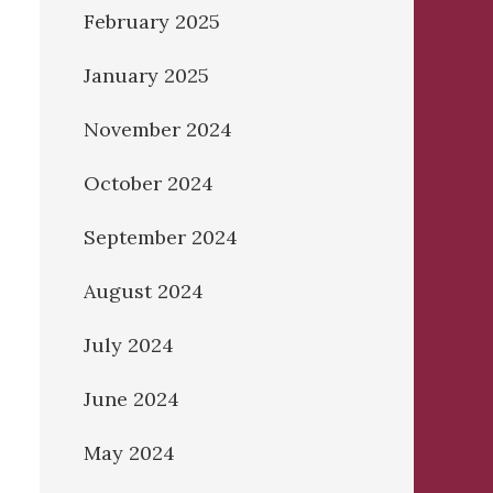
February 2025
January 2025
November 2024
October 2024
September 2024
August 2024
July 2024
June 2024
May 2024