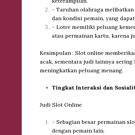
keterampilan.
– Taruhan olahraga melibatkan f
dan kondisi pemain, yang dapat
– Lotre memiliki peluang kemen
atau permainan kartu, karena j
Kesimpulan : Slot online memberik
acak, sementara judi lainnya sering 
meningkatkan peluang menang.
Tingkat Interaksi dan Sosiali
Judi Slot Online
– Sebagian besar permainan slot
dengan pemain lain.