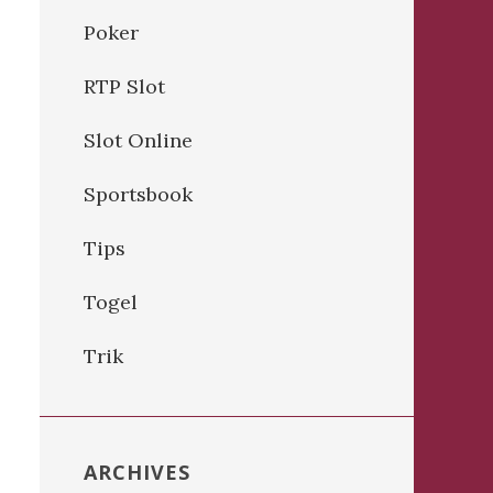
Poker
RTP Slot
Slot Online
Sportsbook
Tips
Togel
Trik
ARCHIVES